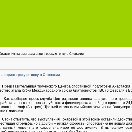
иатлонистка выиграла спринтерскую гонку в Словакии
а спринтерскую гонку в Словакии
редставительница тюменского Центра спортивной подготовки Анастасия Т
естого этапа Кубка Международного союза биатлонистов (IBU) 6 февраля в Б
ак сообщает пресс-служба Центра, воспитанница заслуженного тренера
тработала на всех огневых рубежах и финишировала с общим временем 24,
омана Шремпф (Австрия). Третьей стала олимпийская чемпионка Ванкувера
ыне Словакию.
тоит отметить, что выступления Токаревой в этой гонке оставили двойств
лестящая стрельба, но с другой – низкая скорость (спортсменка не вошла даж
а данный момент это самое значимое её достижение. В нынешнем сезо
ки", неоднократным призёром этапов Кубка России.