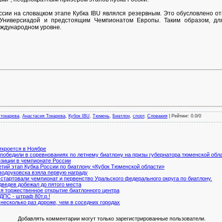
и на словацком этапе Кубка IBU являлся резервным. Это обусловлено отк
Универсиадой и предстоящим Чемпионатом Европы. Таким образом, дл
ждународном уровне.
 токарева
,
Анастасия Токарева
,
Кубок IBU
,
Тюмень
,
Биатлон
,
спорт
,
Словакия
|
Рейтинг
:
0.0
/
0
ткроется в Ноябре
победили в соревнованиях по летнему биатлону на призы губернатора тюменской обл
зиции в чемпионате России
тий этап Кубка России по биатлону «Кубок Тюменской области»
водоуковска взяла первую награду
тартовали чемпионат и первенство Уральского федерального округа по биатлону.
дведев добежал до пятого места
я торжественное открытие биатлонного центра
ДПС - штраф 80т.р.!
несколько раз дороже, чем в соседних городах
Добавлять комментарии могут только зарегистрированные пользователи.