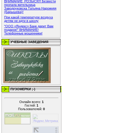
ВНИМАНИЕ, РОЗЫСК!!! Безвести
пропала жительница
Заводоуковска Татьяна Нарожняя
(Барышева)!
При какой температуре воздуха
детям не идти в школу
"ООО «Яндекс» Банк дарит Вам
подарок!" ВНИМАНИЕ!
Телефонные мошенники!
УЧЕБНЫЕ ЗАВЕДЕНИЯ
ПУЗОМЕРКИ ;-)
Онлайн всего:
1
Гостей:
1
Пользователей:
0