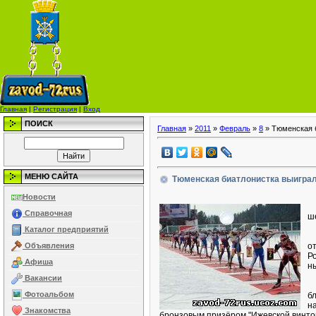
Главная
|
Регистрация
|
Вход
ПОИСК
Главная
»
2011
»
Февраль
»
8
» Тюменская б
МЕНЮ САЙТА
Тюменская биатлонистка выиграл
Новости
П
Справочная
ш
Каталог предприятий
К
Объявления
о
Р
Афиша
н
Вакансии
С
Фотоальбом
б
н
Знакомства
бронзовым призёром "Ижевской винтов