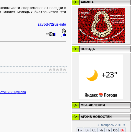
АФИША
азом части спортсменов от поездки в
я многих молодых биатлонистов эти
zavod-72rus-info
ПОГОДА
асти В.В.Якушева
ОБЪЯВЛЕНИЯ
АРХИВ НОВОСТЕЙ
«
Февраль 2011
»
Пн
Вт
Ср
Чт
Пт
Сб
Вс