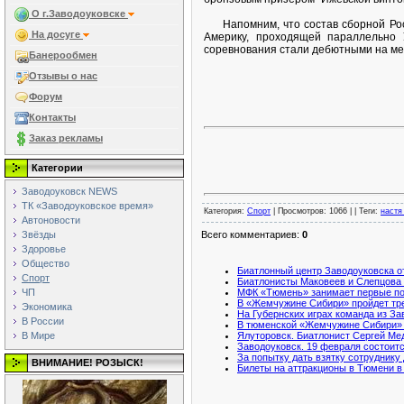
О г.Заводоуковске
Напомним, что состав сборной Росси
На досуге
Америку, проходящей параллельно 
соревнования стали дебютными на ме
Банерообмен
Отзывы о нас
Форум
Контакты
Заказ рекламы
Категории
Заводоуковск NEWS
ТК «Заводоуковское время»
Категория
:
Спорт
|
Просмотров
: 1066 | |
Теги
:
настя
Автоновости
Звёзды
Всего комментариев
:
0
Здоровье
Общество
Биатлонный центр Заводоуковска о
Спорт
Биатлонисты Маковеев и Слепцова 
ЧП
МФК «Тюмень» занимает первые по
В «Жемчужине Сибири» пройдет тре
Экономика
На Губернских играх команда из За
В России
В тюменской «Жемчужине Сибири» с
В Мире
Ялуторовск. Биатлонист Сергей Ме
Заводоуковск. 19 февраля состоитс
За попытку дать взятку сотруднику 
ВНИМАНИЕ! РОЗЫСК!
Билеты на аттракционы в Тюмени в 