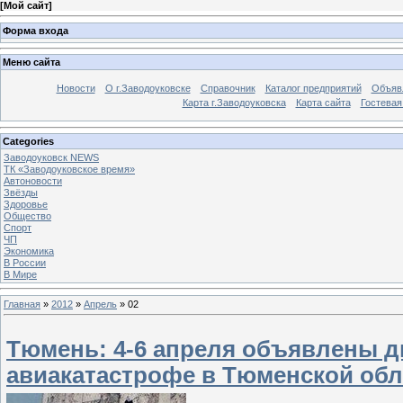
[
Мой сайт
]
Форма входа
Меню сайта
Новости
О г.Заводоуковске
Справочник
Каталог предприятий
Объяв
Карта г.Заводоуковска
Карта сайта
Гостевая
Categories
Заводоуковск NEWS
ТК «Заводоуковское время»
Автоновости
Звёзды
Здоровье
Общество
Спорт
ЧП
Экономика
В России
В Мире
Главная
»
2012
»
Апрель
»
02
Тюмень: 4-6 апреля объявлены д
авиакатастрофе в Тюменской обл