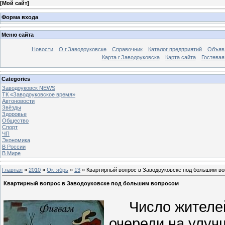
[
Мой сайт
]
Форма входа
Меню сайта
Новости
О г.Заводоуковске
Справочник
Каталог предприятий
Объяв
Карта г.Заводоуковска
Карта сайта
Гостевая
Categories
Заводоуковск NEWS
ТК «Заводоуковское время»
Автоновости
Звёзды
Здоровье
Общество
Спорт
ЧП
Экономика
В России
В Мире
Главная
»
2010
»
Октябрь
»
13
» Квартирный вопрос в Заводоуковске под большим в
Квартирный вопрос в Заводоуковске под большим вопросом
Число жителей 
очереди на улуч