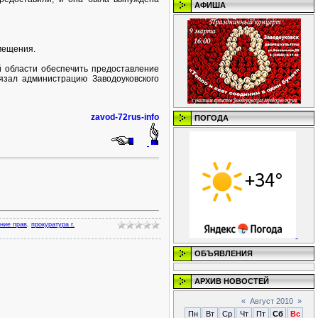
АФИША
мещения.
 области обеспечить предоставление
язал администрацию Заводоуковского
zavod-72rus-info
ПОГОДА
ние прав
,
прокуратура г.
ОБЪЯВЛЕНИЯ
АРХИВ НОВОСТЕЙ
«
Август 2010
»
Пн
Вт
Ср
Чт
Пт
Сб
Вс