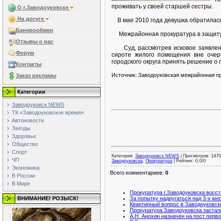
проживать у своей старшей сестры.
О г.Заводоуковске
На досуге
В мае 2010 года девушка обратилась
Банерообмен
Межрайонная прокуратура в защиту и
Отзывы о нас
Суд, рассмотрев исковое заявление
Форум
сироте жилого помещения вне очере
городского округа принять решение о
Контакты
Источник: Заводоуковская межрайонная п
Заказ рекламы
Категории
Заводоуковск NEWS
ТК «Заводоуковское время»
Автоновости
Звёзды
Здоровье
Общество
Спорт
Категория
:
Заводоуковск NEWS
|
Просмотров
: 1470
ЧП
Заводоуковска
,
Прокуратура
|
Рейтинг
:
0.0
/
0
Экономика
Всего комментариев
:
0
В России
В Мире
Прокуратура г.Заводоуковска восс
ВНИМАНИЕ! РОЗЫСК!
За попытку надругаться над 3-х м
Квартирный вопрос в Заводоуковс
Прокуратура Заводоуковска заста
А.Н. Анохин назначен на пост перв