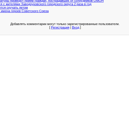
ратуры проведут прием граждан, пострадавших от сотрудников ОМОН
я с жителями Заводоуковского городского округа 2 раза в год
ется скучать летом
 имена героев Советского Союза
Добавлять комментарии могут только зарегистрированные пользователи.
[
Регистрация
|
Вход
]