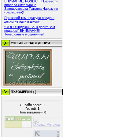
ВНИМАНИЕ, РОЗЫСК!!! Безвести
пропала жительница
Заводоуковска Татьяна Нарожняя
(Барышева)!
При какой температуре воздуха
детям не идти в школу
"ООО «Яндекс» Банк дарит Вам
подарок!" ВНИМАНИЕ!
Телефонные мошенники!
УЧЕБНЫЕ ЗАВЕДЕНИЯ
ПУЗОМЕРКИ ;-)
Онлайн всего:
1
Гостей:
1
Пользователей:
0