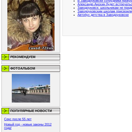
В Заводоуковске сотрудники проку
Александр Анохин будет встречатьс
Заводоуковск: школьникам не прид
Заводоуковским школам присвоили
Автобус детства в Заводоуковске
РЕКОМЕНДУЕМ
ФОТОАЛЬБОМ
ПОПУЛЯРНЫЕ НОВОСТИ
Секс после 55 лет
Новый год - новые законы 2012
года!