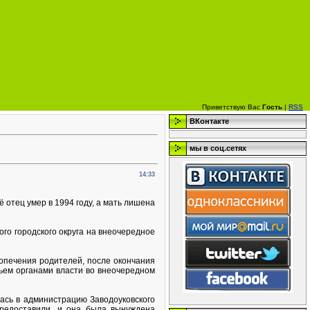
Приветствую Вас
Гость
|
RSS
ВКонтакте
мы в соц.сетях
14:33
 отец умер в 1994 году, а мать лишена
го городского округа на внеочередное
опечения родителей, после окончания
ьем органами власти во внеочередном
сь в администрацию Заводоуковского
предоставили, и она была вынуждена