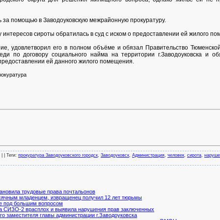
 за помощью в Заводоуковскую межрайонную прокуратуру.
нтересов сироты обратилась в суд с иском о предоставлении ей жилого по
, удовлетворил его в полном объёме и обязал Правительство Тюменской
ди по договору социального найма на территории г.Заводоуковска и об
 предоставлении ей данного жилого помещения.
рокуратура
 | |
Теги
:
прокуратура Заводоуковского городск
,
Заводоуковск
,
Администрация
,
человек
,
сирота
,
наруше
тановила трудовые права почтальонов
есячным младенцем, извращенец получил 12 лет тюрьмы
ке под большим вопросом
ла СИЗО-2 врасплох и выявила нарушения прав заключенных
ого заместителя главы администрации г.Заводоуковска