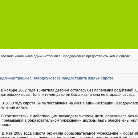
 обязала чиновников администрации г. Заводоуковска предоставить жилье сироте
администрации г. Заводоуковска предоставить жилье сироте
 ноябре 2002 года 15-летняя девочка осталась без попечения родителей. Её
одительских прав. Попечителем девочки была назначена ее старшая сестра.
 2003 году сирота была поставлена на учёт в администрации Заводоуковско
олучение жилья.
 соответствии с действующим законодательством, дети, оставшиеся без п
х пребывания в образовательном учреждении должны быть обеспечены жил
орядке.
 мае 2008 года сирота окончила образовательное учреждение и обратила
ородского округа для решения жилищного вопроса, однако жильё ей не 