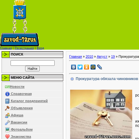
Главная
|
Регистрация
|
Вход
ПОИСК
Главная
»
2010
»
Август
»
19
» Прокуратура
МЕНЮ САЙТА
Прокуратура обязала чиновников 
Новости
В
Справочная
р
Каталог предприятий
В
Объявления
п
Афиша
В
и
Вакансии
п
Фотоальбом
В
Знакомства
г