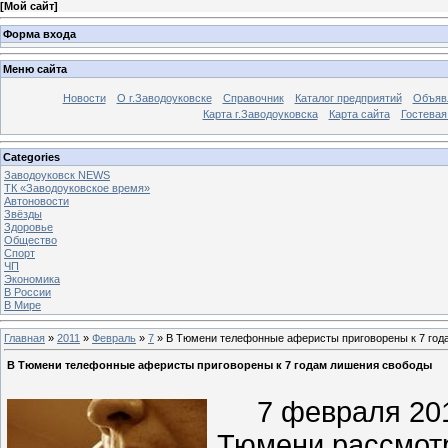
[
Мой сайт
]
Форма входа
Меню сайта
Новости
О г.Заводоуковске
Справочник
Каталог предприятий
Объяв
Карта г.Заводоуковска
Карта сайта
Гостевая
Categories
Заводоуковск NEWS
ТК «Заводоуковское время»
Автоновости
Звёзды
Здоровье
Общество
Спорт
ЧП
Экономика
В России
В Мире
Главная
»
2011
»
Февраль
»
7
» В Тюмени телефонные аферисты приговорены к 7 год
В Тюмени телефонные аферисты приговорены к 7 годам лишения свободы
7 февраля 2011
Тюмени рассмотр