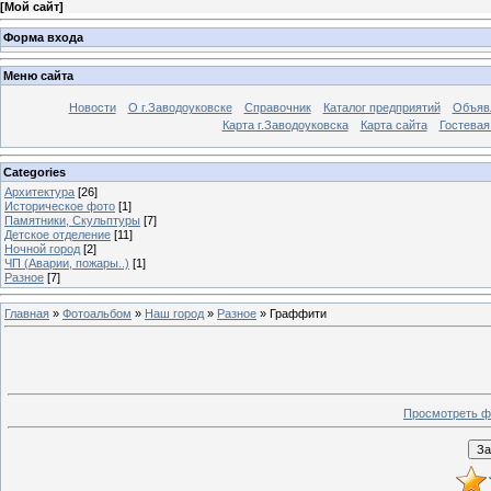
[
Мой сайт
]
Форма входа
Меню сайта
Новости
О г.Заводоуковске
Справочник
Каталог предприятий
Объяв
Карта г.Заводоуковска
Карта сайта
Гостевая
Categories
Архитектура
[26]
Историческое фото
[1]
Памятники, Скульптуры
[7]
Детское отделение
[11]
Ночной город
[2]
ЧП (Аварии, пожары..)
[1]
Разное
[7]
Главная
»
Фотоальбом
»
Наш город
»
Разное
» Граффити
Просмотреть ф