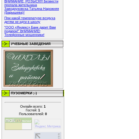
ВНИМАНИЕ, РОЗЫСК!!! Безвести
пропала жительница
Заводоуковска Татьяна Нарожняя
(Барышева)!
При какой температуре воздуха
детям не идти в школу
"ООО «Яндекс» Банк дарит Вам
подарок!" ВНИМАНИЕ!
Телефонные мошенники!
УЧЕБНЫЕ ЗАВЕДЕНИЯ
ПУЗОМЕРКИ ;-)
Онлайн всего:
1
Гостей:
1
Пользователей:
0