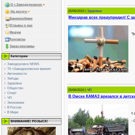
О г.Заводоуковске
25/06/2010 |
Здоровье
На досуге
Минздрав всех предупредил! С з
Банерообмен
Отзывы о нас
Форум
"
Контакты
Заказ рекламы
Категории
Заводоуковск NEWS
ТК «Заводоуковское время»
Автоновости
Звёзды
Здоровье
Общество
25/06/2010 |
ЧП
Спорт
В Омске КАМАЗ врезался в детски
ЧП
Экономика
В России
В Мире
с
- 
ВНИМАНИЕ! РОЗЫСК!