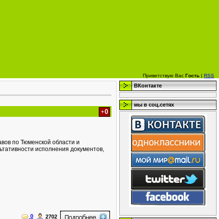
Приветствую Вас
Гость
|
RSS
ВКонтакте
мы в соц.сетях
+
0
вов по Тюменской области и
ьтативности исполнения документов,
0
2702