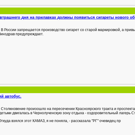
автрашнего дня на прилавках должны появиться сигареты нового об
В России запрещается производство сигарет со старой маркировкой, а привы
Минздрав предупреждает.
й автобус.
Столкновение произошло на пересечении Красноярского тракта и проспекта 
 детьми двигалась в Чернолученскую зону отдыха - оздоровительный лагерь С
Откуда взялся этот КАМАЗ, я не поняла, - рассказала "РГ" очевидец пр