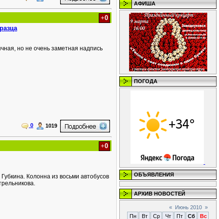
АФИША
+
0
разца
чная, но не очень заметная надпись
ПОГОДА
0
1019
+
0
ОБЪЯВЛЕНИЯ
Губкина. Колонна из восьми автобусов
трельникова.
АРХИВ НОВОСТЕЙ
«
Июнь 2010
»
Пн
Вт
Ср
Чт
Пт
Сб
Вс