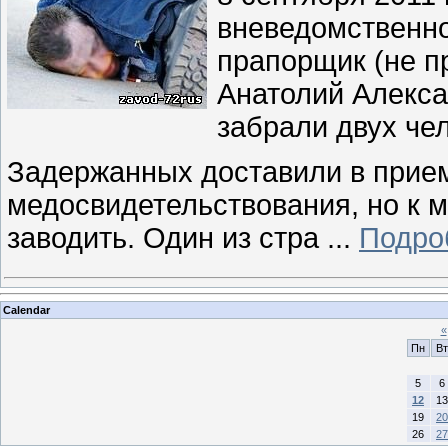
вневедомственно
прапорщик (не п
Анатолий Алекса
забрали двух че
Задержанных доставили в прие
медосвидетельствования, но к 
заводить. Один из стра
...
Подро
Calendar
«
Пн
Вт
5
6
12
13
19
20
26
27