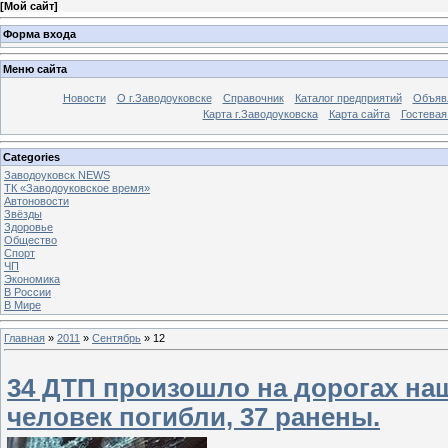
[
Мой сайт
]
Форма входа
Меню сайта
Новости
О г.Заводоуковске
Справочник
Каталог предприятий
Объяв
Карта г.Заводоуковска
Карта сайта
Гостевая
Categories
Заводоуковск NEWS
ТК «Заводоуковское время»
Автоновости
Звёзды
Здоровье
Общество
Спорт
ЧП
Экономика
В России
В Мире
Главная
»
2011
»
Сентябрь
»
12
34 ДТП произошло на дорогах наш
человек погибли, 37 ранены.