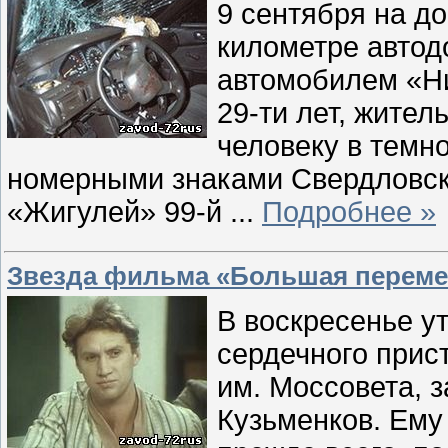
9 сентября на д
километре автод
автомобилем «Н
29-ти лет, жител
человеку в темн
номерными знаками Свердловск
«Жигулей» 99-й
...
Подробнее »
Звезда фильма «Большая переме
В воскресенье у
сердечного прис
им. Моссовета,
Кузьменков. Ему 