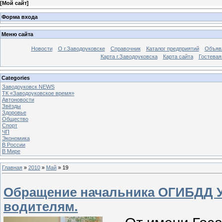
[
Мой сайт
]
Форма входа
Меню сайта
Новости
О г.Заводоуковске
Справочник
Каталог предприятий
Объяв
Карта г.Заводоуковска
Карта сайта
Гостевая
Categories
Заводоуковск NEWS
ТК «Заводоуковское время»
Автоновости
Звёзды
Здоровье
Общество
Спорт
ЧП
Экономика
В России
В Мире
Главная
»
2010
»
Май
»
19
Обращение начальника ОГИБДД У
водителям.